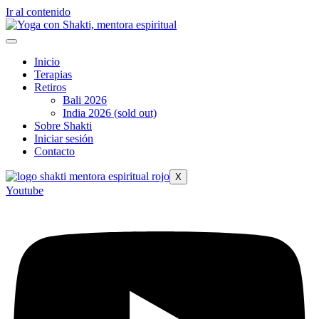
Ir al contenido
Inicio
Terapias
Retiros
Bali 2026
India 2026 (sold out)
Sobre Shakti
Iniciar sesión
Contacto
X
Youtube