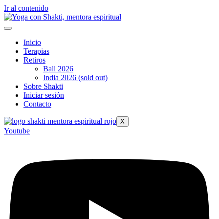
Ir al contenido
Inicio
Terapias
Retiros
Bali 2026
India 2026 (sold out)
Sobre Shakti
Iniciar sesión
Contacto
X
Youtube